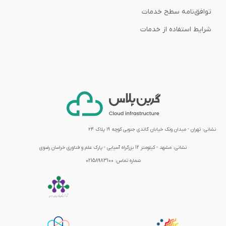
توافق‌نامه‌ سطح خدمات
شرایط استفاده از خدمات
نشانی: تهران - میدان ونک خیابان گاندی جنوبی کوچه ۱۹ پلاک ۲۴
نشانی:
مشهد - کیلومتر 12 بزرگراه آسیایی - پارک علم و فناوری خراسان رضوی
شماره تماس:
02158983100