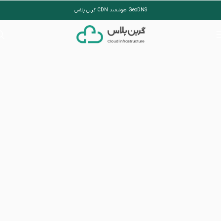
GeoDNS هوشمند CDN گرین پلاس