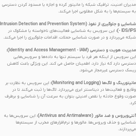
مدیران امنیت، ترافیک شبکه را مانیتور کرده و اجازه یا مسدود کردن دسترسی
به سیستم‌ها را به شکل مطلوبی اجرا می‌کند.
شناسایی و جلوگیری از نفوذ (Intrusion Detection and Prevention System
- IDS/IPS):
این سرویس به شناسایی فعالیت‌های ناخواسته یا مشکوک در
شبکه می‌پردازد و در صورت شناسایی حملات، اقدامات جلوگیری را اجرا می‌کند.
مدیریت هویت و دسترسی (Identity and Access Management - IAM):
این سرویس از اینکه هر فرد یا سیستم تنها به داده‌ها و سرویس‌هایی
دسترسی دارد که نیاز دارد، اطمینان حاصل می کند. این ویژگی باعث کاهش
ریسک دسترسی غیرمجاز می‌شود.
مانیتورینگ و لاگ‌ها (Monitoring and Logging):
این سرویس به نظارت بر
وقایع و فعالیت‌ها در دیتاسنتر ابری می‌پردازد. لاگ‌ها را ثبت می‌کند تا در
صورت وقوع حادثه یا نقص امنیتی بتوان به سرعت آن را شناسایی و برطرف
کرد.
آنتی‌ویروس و ضد مالور (Antivirus and Antimalware):
این سرویس‌ها به
شناسایی و حذف ویروس‌ها، مالورها و نرم‌افزارهای مخرب از سیستم‌ها
می‌پردازند.