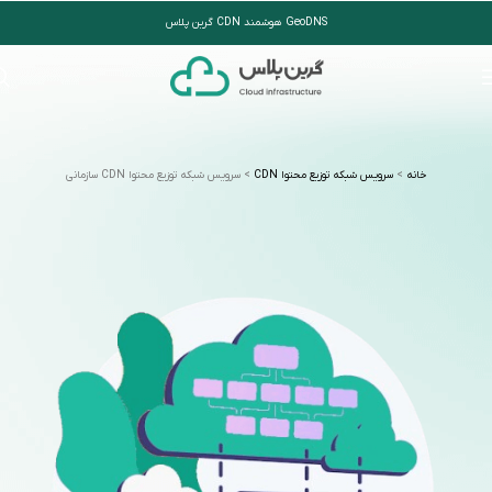
GeoDNS هوشمند CDN گرین پلاس
خانه
>
سرویس شبکه توزیع محتوا CDN
>
سرویس شبکه توزیع محتوا CDN سازمانی