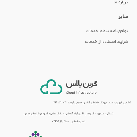
درباره ما
سایر
توافق‌نامه‌ سطح خدمات
شرایط استفاده از خدمات
نشانی: تهران - میدان ونک خیابان گاندی جنوبی کوچه ۱۹ پلاک ۲۴
نشانی:
مشهد - کیلومتر 12 بزرگراه آسیایی - پارک علم و فناوری خراسان رضوی
شماره تماس:
02158983100