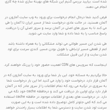
شده است. بیایید بررسی کنیم این شبکه های بهینه سازی شده چه کاری
انجام می دهند.
فرض کنید شما درحال انجام درخواست برای ورود به وب سایت آمازون در
آلمان هستید، در حالت عادی درخواست شما از مسیر ایران تا آلمان را طی
می کند تا به سرور های اصلی در آلمان برسد و سرور اصلی آن را دریافت،
پاسخ مناسب را به شما داده و شما وارد سایت می شوید.
طی شدن این مسیر طولانی می تواند مشکلاتی را به همراه داشته باشد
اعم از قعطی مسیر ارتباطی یا طویل بودن مسیر، کندی سرعت برای لود
شدن سایت و از این قبیل مشکلات.
اینجاست که سرویس های CDN اهمیت حضور خود را پررنگ خواهند کرد.
حالا برگردیم به مسئله خود، این بار شما برای ورود به سایت آمازون که در
آلمان قرار دارد، درخواست خود را وارد می کنید اما این بار درخواست شما
به سروری در ترکیه می رود که تمام اطلاعات را از سرور مادر که در آلمان
قرار دارد برای اولین بار دریافت می کند و درحافظه cache خود نگه می
دارد. در درخواست های بعدی از اطلاعات موجود در حافظه cache استفاده
می کند که کمی جلوتر کامل توضیح داده شده است و به این صورت
سرعت لود شدن سایت و دسترسی شما به اطلاعات بسیار راحت‌تر خواهد