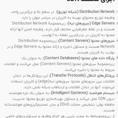
Distribution Network (شبکه توزیع):
در سطح بالا و بزرگترین واحد،
وظیفه توزیع محتوای بهینه به کاربران در سراسر جهان را دارد.
Edge Servers (سرورهای لبه):
زیرمجموعهٔ Distribution Network
هستند و در نقاط جغرافیایی مختلف قرار دارند. وظیفه اصلی آنها ارائه
محتوا به کاربران در نزدیکترین نقطه به آنهاست.
سرورهای محتوا (Content Servers):
زیرمجموعه Distribution
Network هستند و مسئول ذخیره و ارائه محتوا به Edge Servers و در
نهایت به کاربران هستند.
پایگاه داده های محتوا (Content Databases)
: به عنوان یک
زیرمجموعهٔ سرورهای محتوا (Content Servers) عمل می‌کنند و اطلاعات
مربوط به محتوا را ذخیره می‌کنند.
پروتکل‌های انتقال (Transfer Protocols):
این پروتکل‌ها در تبادل
اطلاعات بین سرورهای محتوا، سرورهای لبه(edge) و کاربران استفاده
می‌شوند. آنها در تبادل اطلاعات و ارتباطات شبکه نقش دارند.
سیستم هوشمند (Intelligent Systems):
به عنوان یک جزء هوشمند
درون CDN عمل می‌کند و مسئول بهینه‌سازی توزیع محتوا، مدیریت
حافظه نهان، تشخیص حملات DDoS و سایر تصمیم‌گیری‌های هوشمندانه
هستند.
از زیرمجموعه‌ها به سمت پایین، هر کدام وظایف و مسئولیت‌های خاصی