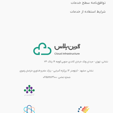
توافق‌نامه‌ سطح خدمات
شرایط استفاده از خدمات
نشانی: تهران - میدان ونک خیابان گاندی جنوبی کوچه ۱۹ پلاک ۲۴
نشانی:
مشهد - کیلومتر 12 بزرگراه آسیایی - پارک علم و فناوری خراسان رضوی
شماره تماس:
02158983100