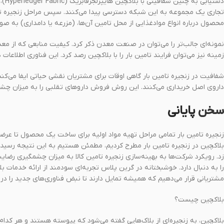
دستی
تجاری یک مجموعه به این شبکه دسترسی پیدا می‌کنند. سپس مراحل زنجیره تامین
محصول درباره انواع موادغذایی از محل تامین آن‌ها، (مزرعه یا دامداری) به صورتی
نمونه‌ای جالب‌تر را می‌توان در صنعت معدن ذکر کرد. کیفیت منابعی که از معدن
زمینه نیز می‌توان فرایند تامین بار را با بلاکچین رصد کرد. این فناوری اطلاعات
شفافیت در زنجیره تامین بار گاهی اوقات برای مشتریان نقشی حیاتی ایفا می‌کند
داروی اصل خریداری می‌کنند. این روش فروش داروهای تقلبی را به میزان چ
سخن
پایانی
زنجیره تامین بار تمامی مراحل تهیه مواد اولیه برای ساخت یک محصول تا عرضه
بلاکچین در زنجیره تامین بار مطرح کردیم، مطمئن هستیم به این نتیجه رسیده‌ای
زد. رویکرد شرکت‌ها به بهینه‌سازی زنجیره تامین کالا به میزان چشمگیری رضای
را به دنبال دارد. خوشبختانه در گرین‌ پلاس تجربه‌ای سودمند از ارائه خدمات بلاک
مشتریانی قرار می‌دهیم که همیشه تمایل دارند تا نبض فناوری‌های جدید را در اخت
بلاکچین چیست؟
بلاکچین، به زنجیره‌ای از بلاک‌هایی گفته می‌شود که پیوسته هستند و هر کدام از