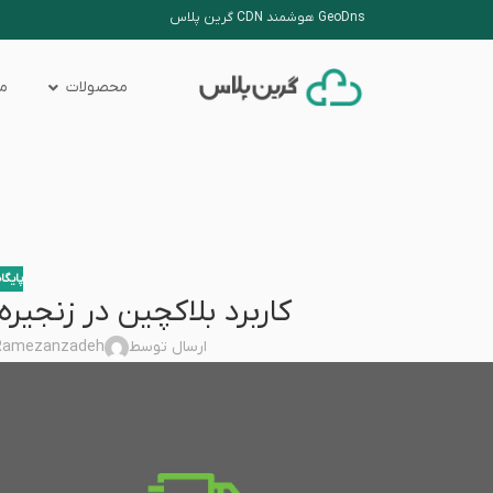
GeoDns هوشمند CDN گرین پلاس
محصولات
من
پایگا
کاربرد بلاکچین در زنجیره
ارسال توسط
Ramezanzadeh