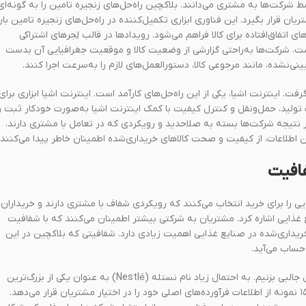
شرکت‌‌ها به مشتری می‌دانند. بلاکچین راه‌حل‌های زنجیره تامین را به گونه‌ای
ان قرار بگیرد. این فناوری ابزاری تکمیل‌کننده در راه‌حل‌های زنجیره تامین بار
 اتفاق‌افتاده برای کالا فراهم می‌شود. رویدادها در قالب لِجر‌های اشتراکی
ز است، شرکت‌ها به‌راحتی گزارشی از وضعیت کالا و موقعیت جغرافیایی آن بدست
نی‌نشده، مانند مرجوعی کالا، دستورالعمل‌های لازم را به‌سرعت اجرا کنند.
فت. اینترنت اشیا، یکی از این راه‌حل‌های کارآمد است. اینترنت اشیا ابزاری برای
 تولید، حمل‌و‌نقل و کنترل کیفیت با کمک اینترنت اشیا به‌صورت خودکار ثبت و
 در نتیجه شرکت‌ها بسته به صلاحدید و رویکردی که در تعامل با مشتری دارند،
این اطلاعات، از کیفیت و صحت کالاهای خریداری‌شده اطمینان خاطر پیدا می‌کنند.
فافیت
 را برای خرید انتخاب می‌کنند که رویکردی شفاف با مشتری دارند و خریداران
یع غذایی اشاره کرد. مشتریان به شرکتی بیشتر اطمینان می‌کنند که با شفافیت
ن خریداری‌شده در صنایع غذایی اهمیت زیادی دارد. شفافیتی که بلاکچین در این
حساب می‌آید.
اکنون که صحبت از شفافیت در زنجیره تامین بار به میان آمد، اجازه دهید مثال جالبی بزنیم. به احتمال زیاد نام نستله (Nestlé) به عنوان یکی از بزرگ‌ترین
غول‌های صنعت غذای دنیا به گوش شما خورده است. این شرکت چیزی حدود ۱۵ نمونه از اطلاعات فرآورده‌های اصلی خود را در اختیار مشتریان قرار می‌دهد.