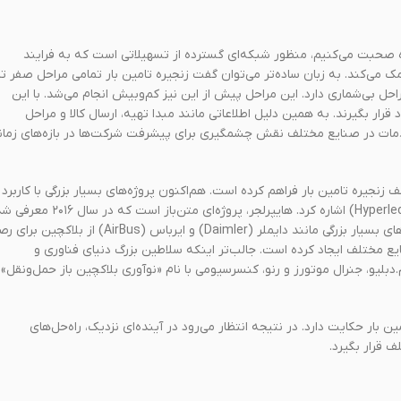
ره صحبت می‌کنیم، منظور شبکه‌ای گسترده از تسهیلاتی است که به فرایند
ک می‌کند. به زبان ساده‌تر می‌توان گفت زنجیره تامین بار تمامی مراحل صفر تا
 بی‌شماری دارد. این مراحل پیش از این نیز کم‌و‌بیش انجام می‌شد. با این
ار بگیرند. به همین دلیل اطلاعاتی مانند مبدا تهیه، ارسال کالا و مراحل
دمات در صنایع مختلف نقش چشمگیری برای پیشرفت شرکت‌ها در بازه‌های زمان
 زنجیره تامین بار فراهم کرده است. هم‌اکنون پروژه‌های بسیار بزرگی با کاربرد
بلاکچین در زنجیره تامین بار فعال است. برای نمونه می‌توان به هایپرلجر (Hyperledger) اشاره کرد. هایپرلجر، پروژه‌ای متن‌باز است که د
این پروژه توسط بنیاد لینوکس توسعه داده می‌شود. جالب است بدانید شرکت‌های بسیار بزرگی مانند دایملر (Daimler) و ایرباس (AirBus) از بلاک
نایع مختلف ایجاد کرده است. جالب‌تر اینکه سلاطین بزرگ دنیای فناوری و
م‌.دبلیو، جنرال موتورز و رنو، کنسرسیومی با نام «نوآوری بلاکچین باز حمل‌و‌نقل»
ن بار حکایت دارد. در نتیجه انتظار می‌رود در آینده‌ای نزدیک، راه‌حل‌های
 قرار بگیرد.