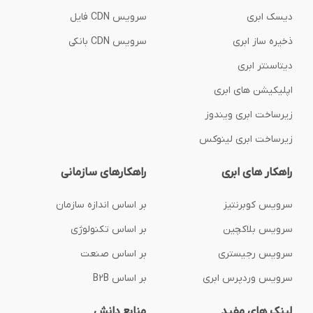
دیسک ابری
سرویس CDN فایل
ذخیره ساز ابری
سرویس CDN بانکی
دیتاسنتر ابری
اپلیکیشن های ابری
زیرساخت ابری ویندوز
زیرساخت ابری لینوکس
راهکار های ابری
راهکارهای سازمانی
سرویس کوبرنتیز
بر اساس اندازه سازمان
سرویس بلاکچین
بر اساس تکنولوژی
سرویس رجیستری
بر اساس صنعت
سرویس وردپرس ابری
بر اساس B2B
لینک های مفید
منابع دانش