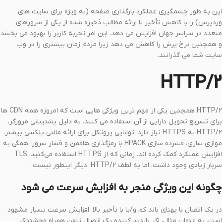
این به طور چشمگیری عملکرد بارگذاری صفحه (به ویژه برای سایت های
وردپرس) را با کاهش تأخیر با ارائه مطالب ذخیره شده از یکی از سرورهای
متعدد در سراسر جهان افزایش می دهد. این امر تجربه کاربر را بهبود می بخشد
و همچنین نرخ پرش را کاهش می دهد زیرا مردم زمان بیشتری را در وب
سایت شما می گذرانند.
HTTP/2
HTTP/2 همچنین یکی از مهم ترین ویژگی هایی است که امروزه همه CDN ها
برای تسریع تحویل دارایی از آن استفاده می کنند. به دلیل پشتیبانی مرورگر،
HTTP/2 به HTTPS نیاز دارد. توانایی پروتکل برای ارائه مالتی پلکسی بیشتر،
موازی سازی، فشرده سازی HPACK با رمزگذاری هافمن و فشار سرور، همگی به
افزایش عملکرد کمک کرده اند. زمانی که از HTTPS استفاده می‌کنید، TLS
سربار زیادی وجود داشت، اما به لطف HTTP/2، دیگر اینطور نیست.
چگونه این ویژگی منجر به افزایش سرعت می شود
در یک اتصال با پهنای باند کم و/یا با تأخیر بالا، افزایش سرعت بسیار مشهود
است. به عنوان مثال، اگر بازدید کننده یک اتصال تلفن همراه وحشتناک