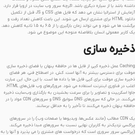
داشته باشد یا از سیاره دیگری باشد. اگرچه سرور وب سایت در اروپا قرار دارد،
آزمایش از استرالیا نشان می دهد که فایل های CSS و JS قبل از تکمیل
دانلود HTML برای مشتری ارسال می شوند. این باعث کاهش تعداد رفت و
برگشت ها می شود و می تواند زمان بارگیری را از 6.5 به 1.5 ثانیه کاهش دهد.
یک کاربر معمولی انسان بلافاصله متوجه این موضوع می شود.
ذخیره سازی
Caching عمل ذخیره کپی از فایل ها در حافظه پنهان یا فضای ذخیره سازی
موقت برای دسترسی بیشتر به آنها است. کش، در اصطلاح فنی، هر فضای
ذخیره سازی موقت برای کپی فایل ها یا داده ها است. با این حال، این عبارت
اغلب در فناوری اینترنت استفاده می شود. مرورگرهای وب فایل‌های HTML،
جاوا اسکریپت و تصاویر را برای سرعت بخشیدن به بارگذاری وب‌سایت ذخیره
می‌کنند، در حالی که سرورهای DNS سوابق DNS و سرورهای CDN مواد را در
حافظه پنهان ذخیره می‌کنند تا تأخیر را به حداقل برسانند.
یک CDN مطالب (مانند عکس‌ها، ویدیوها یا صفحات وب) را در سرورهای
پراکسی نزدیک‌تر به کاربران نهایی نسبت به سرورهای مبدا ذخیره می‌کند.
(پراکسی سرور سروری است که درخواست های مشتری را می پذیرد و آنها را به