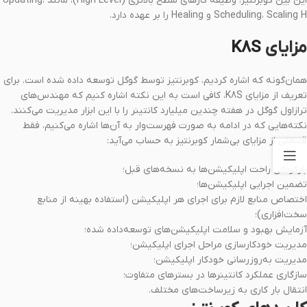
این بین کوبرنتیز، وظیفه کارهای سطح بالاتری (High Level)، مانند Updating،
Scheduling، Scaling H و Healing را بر عهده دارد.
مزایای
K8S
همان‌گونه که اشاره کردیم، کوبرنتیز توسط گوگل توسعه داده شده است. برای
تعریف از مزایای K8S، کافی است به این نکته اشاره کنیم که مهندس‌های
ترازاول گوگل در هفته چندین میلیارد کانتینر را با این ابزار مدیریت می‌کنند.
نکته‌هایی که در ادامه به صورت فهرست‌‌وار به آن‌ها اشاره می‌کنیم، فقط
قسمتی از مزایای بی‌شمار کوبرنتیز به حساب می‌آید:
بازگردانی راحت اپلیکیشن‌ها به نسخه‌های قبل؛
تضمین اجرایی اپلیکیشن‌ها؛
اختصاص منابع لازم برای اجرای هر اپلیکیشن (استفاده بهینه از منابع
سخت‌افزاری)؛
آزمایش بهبود و سلامت اپلیکیشن‌های توسعه‌داده شده؛
مدیریت خودکارسازی مراحل اجرای اپلیکیشن؛
مدیریت به‌روزرسانی خودکار اپلیکیشن‌؛
سازگاری عملکرد کانتینرها در بسترهای متفاوت؛
انتقال بار کاری به زیرساخت‌‌های مختلف.