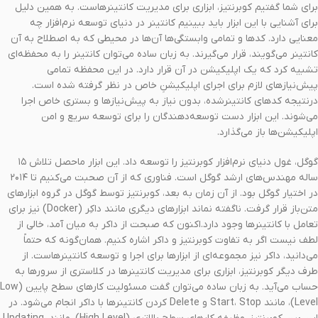
برای شما گفتیم کوبرنتیز، ابزاری برای مدیریت کانتینرهاست. به همین دلیل
برای آشنایی با این ابزار باید ببینیم کانتینر در دنیای توسعه نرم‌افزار چه
معنایی دارد. کدها و تمامی وابستگی‌ها‌ آن‌ها در محیطی که به اصطلاح به آن
کانتینر می‌گویند، قرار می‌گیرند. به زبان ساده می‌توان کانتینر را به محفظه‌ای
تشبیه کرد که یک اپلیکیشن در آن قرار دارد. در این محفظه تمامی
پیش‌نیازهای لازم برای اجرای اپلیکیشنِ خاص در نظر گرفته شده است.
درنتیجه کدهای کانتینرشده‌، بدون نیاز به پیش‌نیازها و بستری خاص اجرا
می‌شوند. این ابزار دست توسعه‌دهندگان را برای توسعه سریع و امن
اپلیکیشن‌ها باز می‌گذارد.
گوگل، غول دنیای نرم‌افزار کوبرنتیز را توسعه داد. این ابزار ماحصل تلاش ۱۵
ساله مهندس‌های ارشد گوگل است. فناوری که از آن صحبت می‌کنیم تا ۲۰۱۴
در اختیار گوگل بود. از آن زمان به بعد، کوبرنتیز توسط گوگل در گروه ابزارهای
متن‌باز قرار گرفت. ناگفته نماند ابزارهای دیگری مانند داکِر (Docker) نیز برای
تعامل با کانتینرها وجود دارد.اکنون که صبحت از داکر به میان آمد، خالی از
لطف نیست اگر به تفاوت کوبرنتیز و داکر اشاره کنیم. همان‌گونه که حتماً‌
می‌دانید، داکر نیز مجموعه‌ای از ابزارها برای اجرا و توسعه کانتینرهاست. از
طرف دیگر کوبرنتیز، ابزاری برای مدیریت کانتینرها در کلاستری از سرورها به
حساب می‌آید. به زبان ساده می‌توان گفت مسئولیت کارهای سطح پایین (Low
Level)، مانند Start، Stop و Delete کردن کانتینرها با داکر انجام می‌شود. در