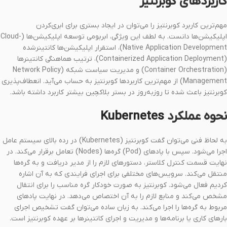
کاربردهای کوبرنتیز
مهم‌ترین کاربرد کوبرنتیز را می‌توان در ایجاد بستری برای ابری‌کردن
اپلیکیشن‌ها دانست. به لطف این ویژگی، ابربومی توسعه اپلیکیشن‌ها (Cloud-
Native Application Development)، استقرار اپلیکیشن‌ها کانتینرشده
(Containerized Application Deployment)، ترتیب‌ هماهنگی کانتینرها
(Container Orchestration) و مدیریت سیاست شبکه (Network Policy
Management) از مهم‌ترین کاربردها کوبرنتیز به حساب می‌آید. انعطاف‌پذیری
کوبرنتیز باعث شده تا روزبه‌روز در بستر بلاکچین بیشتر کاربرد داشته باشد.
نحوه عملکرد
Kubernetes
به لحاظ فنی می‌توان گفت کوبرنتیز (Kubernetes) در رده بالای سیستم عامل
اجرا می‌شود. سپس با پادهای (Pod)‌ گره‌ها (Nodes) تعامل برقرار می‌کند. در
نهایت قسمت کنترل کلاستر، دستورهای لازم را از مدیر دریافت و به گره‌ها
منتقل می‌کند. سرویس‌های مختلفی برای اجرای فرایندی که به آن اشاره
کردیم فعال می‌شود. کوبرنتیز به صورت خودکار گره‌ مناسب را برای انتقال
مشخص می‌کند و منابع لازم را به آن اختصاص می‌دهد. در نهایت پادهای
مربوط به گره‌ها را اجرا می‌کند. به زبان ساده می‌توان گفت تشخیص اجرای
بارهای کاری یا برنامه‌ها و مدیریت و اجرای کانتینرها بر عهده کوبرنتیز است.