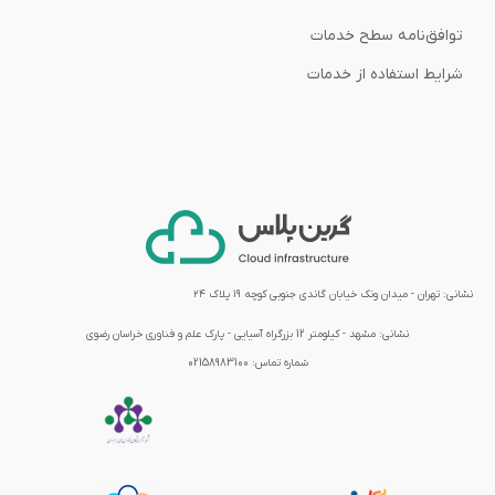
توافق‌نامه‌ سطح خدمات
شرایط استفاده از خدمات
نشانی: تهران - میدان ونک خیابان گاندی جنوبی کوچه ۱۹ پلاک ۲۴
نشانی:
مشهد - کیلومتر 12 بزرگراه آسیایی - پارک علم و فناوری خراسان رضوی
شماره تماس:
02158983100