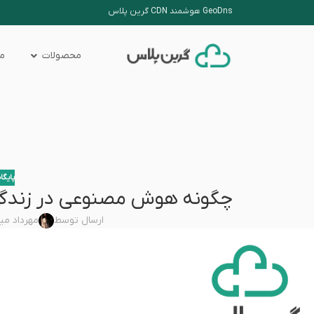
GeoDns هوشمند CDN گرین پلاس
محصولات
من
پایگا
چگونه هوش مصنوعی در زندگی 
ارسال توسط
مهرداد می