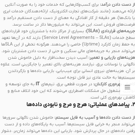
از دست دادن درآمد:
برای کسب‌وکارهایی که خدمات خود را به صورت آنلاین
ارائه می‌دهند (مانند شرکت‌های تجارت الکترونیک، ارائه‌دهندگان خدمات ابری
یا بانک‌ها)، هر دقیقه از کار افتادگی به معنای از دست دادن مستقیم درآمد و
فرصت‌های فروش است. این می‌تواند به میلیون‌ها دلار در ساعت برسد.
جریمه‌های قراردادی (SLAs):
بسیاری از مراکز داده با مشتریان خود قراردادهای
سطح خدمات (Service Level Agreements – SLAs) دارند که در آن‌ها تعهد
به حفظ زمان کارکرد (Uptime) خاصی را می‌دهند. هرگونه تخطی از این SLAها
می‌تواند منجر به جریمه‌های مالی سنگین و حتی از دست دادن مشتریان شود.
هزینه‌های بازیابی و تعمیر:
آسیب دیدن سخت‌افزار به دلیل خاموش شدن
ناگهانی یا نوسانات برق، نیازمند هزینه‌های بالای تعمیر یا جایگزینی است. علاوه
بر آن، هزینه‌های نیروی انسانی برای عیب‌یابی، بازیابی داده‌ها و بازگرداندن
سیستم‌ها به حالت عادی نیز قابل توجه است.
کاهش بهره‌وری کارکنان:
در صورت قطعی برق، تیم‌های
IT
به جای توسعه و
نوآوری، مشغول حل مشکلات اضطراری می‌شوند که این خود اتلاف منابع و
کاهش بهره‌وری کلی است.
۲. پیامدهای عملیاتی: هرج و مرج و نابودی داده‌ها
از دست دادن داده‌ها و آسیب به فایل سیستم:
خاموش شدن ناگهانی سرورها
می‌تواند منجر به خرابی فایل سیستم‌ها، آسیب به پایگاه‌های داده و از دست
رفتن داده‌های در حال پردازش شود. بازیابی این داده‌ها می‌تواند زمان‌بر، دشوار