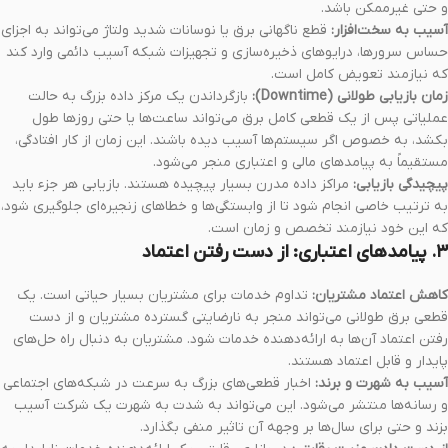
و حتی غیرممکن باشد.
آسیب به سخت‌افزار:
قطع ناگهانی برق یا نوسانات شدید ولتاژ می‌تواند به اجزای
حساس سرورها، درایوهای ذخیره‌سازی و تجهیزات شبکه آسیب دائمی وارد کند
که نیازمند تعویض کامل است.
زمان بازیابی طولانی (Downtime):
بازگرداندن یک مرکز داده بزرگ به حالت
عملیاتی پس از یک قطعی کامل برق می‌تواند ساعت‌ها یا حتی روزها طول
بکشد، به خصوص اگر سیستم‌ها آسیب دیده باشند. این زمان از کار افتادگی،
مستقیماً به پیامدهای مالی و اعتباری منجر می‌شود.
پیچیدگی بازیابی:
مراکز داده مدرن بسیار پیچیده هستند. بازیابی هر جزء باید
به ترتیب خاصی انجام شود تا از وابستگی‌ها و خطاهای زنجیره‌ای جلوگیری شود،
که این خود نیازمند تخصص و زمان است.
۳. پیامدهای اعتباری: از دست رفتن اعتماد
کاهش اعتماد مشتریان:
تداوم خدمات برای مشتریان بسیار حیاتی است. یک
قطعی برق طولانی می‌تواند منجر به نارضایتی گسترده مشتریان و از دست
رفتن اعتماد آن‌ها به ارائه‌دهنده خدمات شود. مشتریان به دنبال راه حل‌های
پایدار و قابل اعتماد هستند.
آسیب به شهرت و برند:
اخبار قطعی‌های بزرگ به سرعت در شبکه‌های اجتماعی
و رسانه‌ها منتشر می‌شود. این می‌تواند به شدت به شهرت یک شرکت آسیب
بزند و حتی برای سال‌ها بر وجهه آن تاثیر منفی بگذارد.