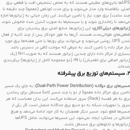
UPSها باتری‌های عظیمی هستند که به محض تشخیص افت یا قطعی برق
اصلی، بلافاصله وارد مدار می‌شوند و برای مدت کوتاهی (معمولاً چند دقیقه تا
چند ساعت) برق مورد نیاز را تامین می‌کنند. این زمان حیاتی به ژنراتورها اجازه
می‌دهد تا راه‌اندازی شوند و یا سیستم‌ها به صورت کنترل شده خاموش شوند.
ژنراتورهای دیزلی/گازی:
این ژنراتورها، منابع اصلی برق پشتیبان برای
قطعی‌های طولانی‌مدت هستند. آن‌ها به طور خودکار پس از چند ثانیه از فعال
شدن UPS، روشن می‌شوند و می‌توانند برای روزها یا حتی هفته‌ها برق مورد
نیاز مرکز داده را تامین کنند، به شرطی که سوخت کافی در دسترس باشد.
بسیاری از مراکز داده دارای چندین ژنراتور هستند که به صورت N+1 (یک
ژنراتور اضافی برای اطمینان) یا ۲N (دو مجموعه کامل از ژنراتورها) پیکربندی
شده‌اند.
۲. سیستم‌های توزیع برق پیشرفته
مسیرهای برق دوگانه (Dual-Path Power Distribution):
به جای یک مسیر
تامین برق، مراکز داده معمولاً از دو یا چند مسیر کاملاً مستقل برای رساندن
برق به هر قفسه (Rack) سرور استفاده می‌کنند. این بدان معناست که هر
سرور یا تجهیزات شبکه به دو منبع برق جداگانه متصل است. اگر یکی از
مسیرها قطع شود، مسیر دیگر همچنان به کار خود ادامه می‌دهد و هیچ
اختلالی در عملکرد ایجاد نمی‌شود. این مسیرها می‌توانند شامل UPSها،
ژنراتورها و تابلوهای برق مستقل باشند.