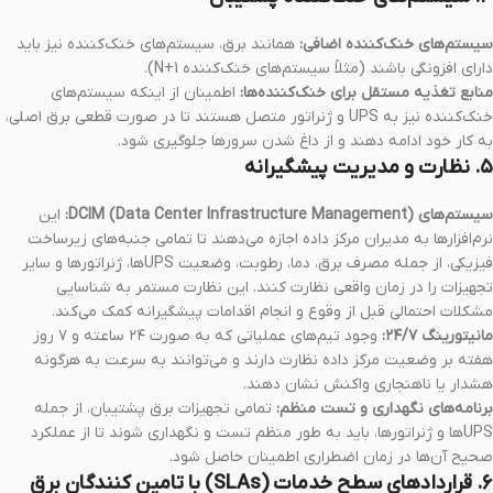
سیستم‌های خنک‌کننده اضافی:
همانند برق، سیستم‌های خنک‌کننده نیز باید
دارای افزونگی باشند (مثلاً سیستم‌های خنک‌کننده N+1).
منابع تغذیه مستقل برای خنک‌کننده‌ها:
اطمینان از اینکه سیستم‌های
خنک‌کننده نیز به UPS و ژنراتور متصل هستند تا در صورت قطعی برق اصلی،
به کار خود ادامه دهند و از داغ شدن سرورها جلوگیری شود.
۵. نظارت و مدیریت پیشگیرانه
سیستم‌های DCIM (Data Center Infrastructure Management):
این
نرم‌افزارها به مدیران مرکز داده اجازه می‌دهند تا تمامی جنبه‌های زیرساخت
فیزیکی، از جمله مصرف برق، دما، رطوبت، وضعیت UPSها، ژنراتورها و سایر
تجهیزات را در زمان واقعی نظارت کنند. این نظارت مستمر به شناسایی
مشکلات احتمالی قبل از وقوع و انجام اقدامات پیشگیرانه کمک می‌کند.
مانیتورینگ ۲۴/۷:
وجود تیم‌های عملیاتی که به صورت ۲۴ ساعته و ۷ روز
هفته بر وضعیت مرکز داده نظارت دارند و می‌توانند به سرعت به هرگونه
هشدار یا ناهنجاری واکنش نشان دهند.
برنامه‌های نگهداری و تست منظم:
تمامی تجهیزات برق پشتیبان، از جمله
UPSها و ژنراتورها، باید به طور منظم تست و نگهداری شوند تا از عملکرد
صحیح آن‌ها در زمان اضطراری اطمینان حاصل شود.
۶. قراردادهای سطح خدمات (SLAs) با تامین کنندگان برق