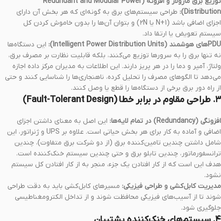
توزیع برق ماژولار و افزونه (Redundant and Modular Power
Distribution):
طراحی سیستم‌های برق به گونه‌ای که هر بخش آن دارای
اجزای اضافی باشد (N+1 یا ۲N) و بتوان آن‌ها را بدون خاموش کردن کل
سیستم تعویض یا ارتقا داد.
PDUهای هوشمند (Intelligent Power Distribution Units):
این دستگاه‌ها
نه تنها برق را به سرورها توزیع می‌کنند، بلکه قابلیت نظارت بر مصرف برق،
ولتاژ، آمپر و دما را در هر پریز دارند. این اطلاعات به مدیران مرکز داده اجازه
می‌دهد تا الگوهای مصرف را تحلیل کرده، ناهنجاری‌ها را شناسایی کنند و حتی
از راه دور برق برخی از دستگاه‌ها را قطع یا وصل کنند.
۳. طراحی مقاوم در برابر خطا (Fault-Tolerant Design)
افزونگی (Redundancy) در تمام لایه‌ها:
این اصل به معنای داشتن اجزای
اضافی و آماده به کار برای هر بخش حیاتی است. علاوه بر UPS و ژنراتور، این
شامل داشتن چندین تامین‌کننده برق (از دو شرکت برق متفاوت)، چندین
ترانسفورماتور، چندین تابلو برق و حتی چندین سیستم خنک‌کننده است.
هدف این است که از کار افتادن یک جزء، منجر به از کار افتادن کل سیستم
نشود.
مدیریت کابل‌کشی و طراحی فیزیکی:
مسیرهای کابل‌کشی باید به دقت طراحی
شوند تا از آسیب‌های فیزیکی محافظت شوند و از تداخل الکترومغناطیسی
جلوگیری شود.
۴. سیستم‌های خنک‌کننده پشتیبان