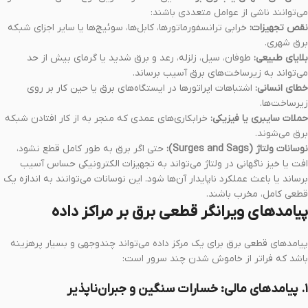
می‌توانند ناشی از عوامل متعددی باشند:
نقص تجهیزات:
خرابی ترانسفورماتورها، کابل‌ها، سوئیچ‌ها یا سایر اجزای شبکه
برق شهری.
بلایای طبیعی:
طوفان، سیل، زلزله، رعد و برق شدید یا گرمای بیش از حد
می‌تواند به زیرساخت‌های برق آسیب برساند.
خطای انسانی:
اشتباهات اپراتورها در ایستگاه‌های برق یا حین کار بر روی
زیرساخت‌ها.
حملات سایبری یا فیزیکی:
خرابکاری‌های عمدی که منجر به از کار افتادن شبکه
برق می‌شوند.
نوسانات ولتاژ (Surges and Sags):
حتی اگر برق به طور کامل قطع نشود،
افت یا خیز ناگهانی در ولتاژ می‌تواند به تجهیزات الکترونیکی حساس آسیب
برساند یا باعث عملکرد ناپایدار آن‌ها شود. این نوسانات می‌توانند به اندازه یک
قطعی کامل، مخرب باشند.
پیامدهای ویرانگر قطعی برق بر مراکز داده
پیامدهای قطعی برق برای یک مرکز داده می‌تواند چندوجهی و بسیار پرهزینه
باشد که فراتر از خاموش شدن چند سرور است:
۱. پیامدهای مالی: خسارات سنگین و جبران‌ناپذیر