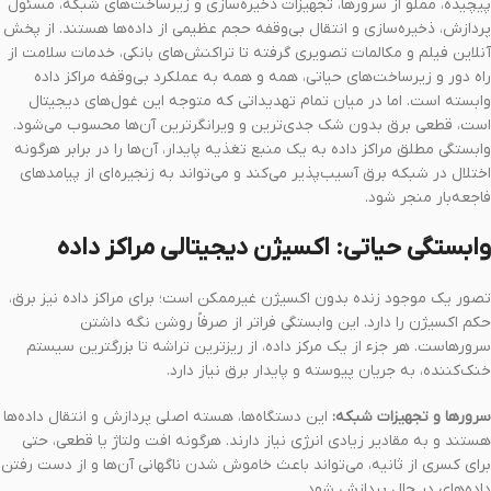
پیچیده، مملو از سرورها، تجهیزات ذخیره‌سازی و زیرساخت‌های شبکه، مسئول
پردازش، ذخیره‌سازی و انتقال بی‌وقفه حجم عظیمی از داده‌ها هستند. از پخش
آنلاین فیلم و مکالمات تصویری گرفته تا تراکنش‌های بانکی، خدمات سلامت از
راه دور و زیرساخت‌های حیاتی، همه و همه به عملکرد بی‌وقفه مراکز داده
وابسته است. اما در میان تمام تهدیداتی که متوجه این غول‌های دیجیتال
است، قطعی برق بدون شک جدی‌ترین و ویرانگرترین آن‌ها محسوب می‌شود.
وابستگی مطلق مراکز داده به یک منبع تغذیه پایدار، آن‌ها را در برابر هرگونه
اختلال در شبکه برق آسیب‌پذیر می‌کند و می‌تواند به زنجیره‌ای از پیامدهای
فاجعه‌بار منجر شود.
وابستگی حیاتی: اکسیژن دیجیتالی مراکز داده
تصور یک موجود زنده بدون اکسیژن غیرممکن است؛ برای مراکز داده نیز برق،
حکم اکسیژن را دارد. این وابستگی فراتر از صرفاً روشن نگه داشتن
سرورهاست. هر جزء از یک مرکز داده، از ریزترین تراشه تا بزرگترین سیستم
خنک‌کننده، به جریان پیوسته و پایدار برق نیاز دارد.
سرورها و تجهیزات شبکه:
این دستگاه‌ها، هسته اصلی پردازش و انتقال داده‌ها
هستند و به مقادیر زیادی انرژی نیاز دارند. هرگونه افت ولتاژ یا قطعی، حتی
برای کسری از ثانیه، می‌تواند باعث خاموش شدن ناگهانی آن‌ها و از دست رفتن
داده‌های در حال پردازش شود.