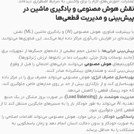
عملیات، آموزش‌های لازم را برای واکنش به شرایط اضطراری دیده‌اند.
نقش هوش مصنوعی و یادگیری ماشین در
پیش‌بینی و مدیریت قطعی‌ها
با پیشرفت فناوری، هوش مصنوعی (AI) و یادگیری ماشین (ML) نقش
فزاینده‌ای در افزایش تاب‌آوری مراکز داده ایفا می‌کنند. این فناوری‌ها می‌توانند:
پیش‌بینی خرابی‌ها:
با تحلیل حجم عظیمی از داده‌های حسگرها از تجهیزات برق
(مانند نوسانات ولتاژ جزئی، تغییرات دما در تابلوها، لرزش ژنراتورها)،
الگوریتم‌های
هوش مصنوعی
می‌توانند خرابی‌های احتمالی را قبل از وقوع
پیش‌بینی کنند و هشدارهای پیشگیرانه صادر کنند.
بهینه‌سازی مصرف انرژی:
هوش مصنوعی می‌تواند مصرف برق را در مرکز داده
بهینه‌سازی کند و از بارگذاری بیش از حد بر روی مدارهای خاص جلوگیری کند،
که خود ریسک قطعی را کاهش می‌دهد.
مدیریت هوشمند بار (Load Balancing):
در صورت بروز مشکل در یک منبع
تغذیه، AI می‌تواند به طور خودکار بار را به مسیرهای جایگزین منتقل کند تا از
قطعی کامل جلوگیری شود.
پاسخگویی خودکار:
در برخی موارد، هوش مصنوعی می‌تواند اقدامات اصلاحی را
به صورت خودکار و بدون دخالت انسان انجام دهد و زمان پاسخگویی به
مشکلات را به حداقل برساند.