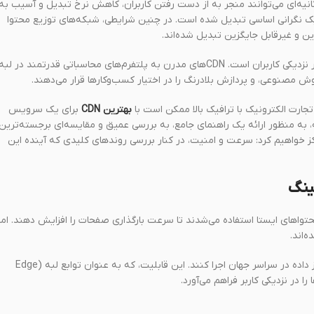
ه‌ای می‌توانند منجر به از دست رفتن کاربران، کاهش نرخ تبدیل و آسیب به
 یک نگرانی اساسی تبدیل شده است. در چنین شرایطی، شبکه‌های توزیع محتوا
ین و غیرقابل جایگزین تبدیل شده‌اند.
در سال ۲۰۲۵، نقش CDNها به مراتب فراتر از صرفاً کش کردن محتوای ایستا در نزدیکی کاربران است. CDNهای مدرن به پلتفرم‌های محاسباتی قدرتمند در لبه
ش مصنوعی، و پردازش بلادرنگ را در اختیار کسب‌وکارها قرار می‌دهند.
ارت الکترونیک با ترافیک بالا ممکن است با
بهترین CDN
برای یک سرویس
فحه‌ای (SPA) متفاوت باشد. این مقاله، به منظور ارائه یک راهنمای جامع، به بررسی عمیق و مقایسه‌ای برجسته‌ترین
 معیار اصلی متمرکز خواهیم کرد: سرعت و امنیت، در کنار بررسی روندهای کلیدی که آینده این
صرفاً برای کش کردن تصاویر، فایل‌های CSS و JS و سایر محتواهای ایستا استفاده می‌شدند تا سرعت بارگذاری صفحات را افزایش دهند. اما
این پلتفرم‌ها به توسعه‌دهندگان اجازه می‌دهند تا کدهای خود را در صدها مرکز داده در سراسر جهان اجرا کنند. این قابلیت، که به عنوان توابع لبه (Edge