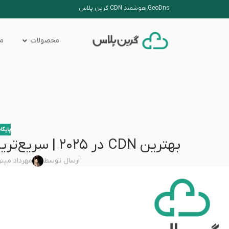
GeoDns هوشمند CDN گرین پلاس
محصولات
من
پایگا
بهترین CDN در ۲۰۲۵ | سریع‌ترین و امن‌ترین سرویس‌های جهانی
ارسال توسط
مهرداد مین