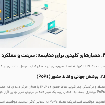
۲. معیارهای کلیدی برای مقایسه: سرعت و عملکرد
سرعت یک CDN تنها به تعداد سرورهای آن بستگی ندارد. عوامل متعددی در کنار یکدیگر کار می‌کنند تا تأخیر را به حداقل برسانند.
۲.۱. پوشش جهانی و نقاط حضور (PoPs)
تعداد و پراکندگی جغرافیایی نقاط حضور (PoPs) یا همان مراکز داده‌ای که محتوا را ذخیره می‌کنند، مهم‌ترین عامل در کاهش تأخیر است. هرچه یک
PoPs بیشتری باشد، به احتمال زیاد یک مرکز داده در نزدیکی کاربر نهایی قرار خواهد داشت.
اهمیت موقعیت استراتژیک: تعداد PoPs به تنهایی ک