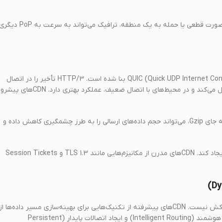
نقش پراکندگی: یک CDN با PoPs در سراسر جهان، تضمین می‌کند که حتی در صورت قطعی یا حمله به یک منطقه، ترافیک می‌تواند به سرعت به PoP
HTTP/3: این جدیدترین نسخه از پروتکل HTTP است که بر روی QUIC (Quick UDP Internet Connections) بنا شده است. HTTP/3 تأخیر را در اتصال
اولیه به شدت کاهش می‌دهد، مشکلات مسدودسازی در پروتکل HTTP/2 را حل می‌کند و در محیط‌های با اتصال ضعیف، عملکرد بهتری دارد. CDNهای پیشرو
فشرده‌سازی: استفاده از الگوریتم‌های فشرده‌سازی پیشرفته مانند Brotli (Br) به جای Gzip، می‌تواند حجم داده‌های ارسالی را به طرز چشمگیری کاهش داده و
بهینه‌سازی TLS/SSL: فرآیند اولیه handshake در TLS/SSL می‌تواند تأخیر ایجاد کند. CDNهای مدرن از مکانیزم‌هایی مانند TLS 1.3 و Session Tickets
محتوای پویا (مانند نتایج جستجو، سبد خرید، یا فید شبکه‌های اجتماعی) قابل کش نیست. CDNهای پیشرفته از تکنیک‌هایی برای بهینه‌سازی مسیر داده‌ها از
کاربر به سرور اصلی و برعکس استفاده می‌کنند. این تکنیک‌ها شامل مسیریابی هوشمند (Intelligent Routing) و ایجاد اتصالات پایدار (Persistent