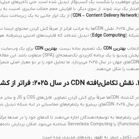
برای موفقیت یا شکست یک کسب‌وکار تبدیل شده است. حتی تأخیرهای میلی‌ثانی
اعتبار یک برند شوند. از سوی دیگر، با افزایش حجم حملات سایبری، امنیت به
(
CDN – Content Delivery Network
) از یک ابزار جانبی به یک زیرساخت بنیاد
شبکه (
Edge Computing
) تبدیل شده‌اند که قابلیت‌های امنیتی پیشرفته، هو
انتخاب
بهترین CDN
یک تصمیم ساده نیست.
بهترین CDN
برای یک وب‌سایت تج
پخش ویدیو یا یک برنامه کاربردی تک‌ص
CDNهای جهان در سال ۲۰۲۵ می‌پردازد. ما تحلیل خود را بر دو
صنعت را شکل می‌دهند.
۱. نقش تکامل‌یافته CDN در سال ۲۰۲۵: فراتر از کشینگ
در گذشته، CDNها 
در سال ۲۰۲۵، CDNهای پیشرو به پلتفرم‌های محاسباتی در لبه شبکه تبدیل شده‌اند.
Functions) یا Serverless Computing شناخته می‌شود، امکان پردازش داده‌ها را در نزدیکی کاربر فراهم می‌آورد.
این تکامل، منجر به ظهور روندهای جدیدی شده است: