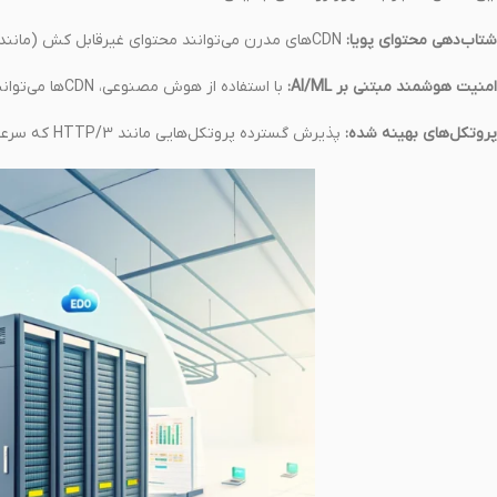
شتاب‌دهی محتوای پویا:
CDNهای مدرن می‌توانند محتوای غیرقابل کش (مانند APIهای احراز هویت یا صفحات پرداخت) را نیز به صورت پویا بهینه کنند.
امنیت هوشمند مبتنی بر AI/ML:
با استفاده از هوش مصنوعی، CDNها می‌توانند الگوهای ترافیک مخرب را شناسایی و حملات را در زمان واقعی دفع کنند.
پروتکل‌های بهینه شده:
پذیرش گسترده پروتکل‌هایی مانند HTTP/3 که سرعت و قابلیت اطمینان را افزایش می‌دهند.