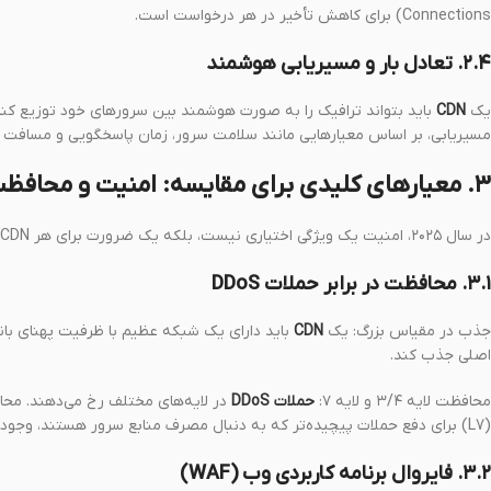
Connections) برای کاهش تأخیر در هر درخواست است.
۲.۴. تعادل بار و مسیریابی هوشمند
یک
CDN
باید بتواند ترافیک را به صورت هوشمند بین سرورهای خود توزیع کند 
مسیریابی، بر اساس معیارهایی مانند سلامت سرور، زمان پاسخگویی و مسافت جغ
۳. معیارهای کلیدی برای مقایسه: امنیت و محافظت
در سال ۲۰۲۵، امنیت یک ویژگی اختیاری نیست، بلکه یک ضرورت برای هر CDN است.
۳.۱. محافظت در برابر حملات DDoS
جذب در مقیاس بزرگ: یک
CDN
اصلی جذب کند.
محافظت لایه ۳/۴ و لایه ۷:
حملات DDoS
(L7) برای دفع حملات پیچیده‌تر که به دنبال مصرف منابع سرور هستند، وجود داشته باشد.
۳.۲. فایروال برنامه کاربردی وب (WAF)