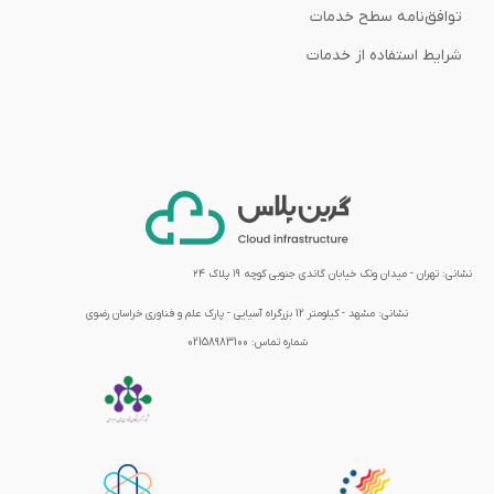
توافق‌نامه‌ سطح خدمات
شرایط استفاده از خدمات
نشانی: تهران - میدان ونک خیابان گاندی جنوبی کوچه ۱۹ پلاک ۲۴
نشانی:
مشهد - کیلومتر 12 بزرگراه آسیایی - پارک علم و فناوری خراسان رضوی
شماره تماس:
02158983100