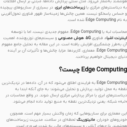
هوشمند به‌شمار می‌رود. مدل سنتی پردازش داده‌ها، مبتنی بر ارسال اطلاعات
به دیتاسنترهای مرکزی یا
زیرساخت‌های ابری
، در بسیاری از سناریوهای پیچیده
و حساس پاسخگو نیست. همین چالش‌ها زمینه‌ساز ظهور فناوری تحول‌آفرینی
به نام
Edge Computing
شده است.
محاسبات لبه یا
Edge Computing
، مفهوم جدیدی نیست، اما با توسعه
اینترنت اشیا
ء، فناوری
5G
،
هوش مصنوعی
و سیستم‌های توزیع‌شده، اهمیت
آن به‌طرز چشمگیری افزایش یافته است. در این مقاله به تحلیل جامع مفهوم
Edge Computing
، معماری، کاربردها، مزایا، چالش‌ها و تأثیرات آن بر آینده
دنیای دیجیتال خواهیم پرداخت.
Edge Computing چیست؟
Edge Computing
به فرایندی اطلاق می‌شود که در آن، داده‌ها در نزدیک‌ترین
نقطه به محل تولید، پردازش و تحلیل می‌شوند؛ به جای آنکه ابتدا به
دیتاسنترهای ابری یا مراکز پردازشی مرکزی ارسال شوند. در واقع محاسبات در
«لبه» شبکه، یعنی نزدیک‌ترین نقطه به منبع تولید داده انجام می‌شود.
این معماری برای سناریوهایی که زمان واکنش بسیار مهم است، همچون
خودروهای خودران،
مانیتورینگ
لحظه‌ای در سلامت، مدیریت زیرساخت‌های
هوشمند، بازی‌های آنلاین و سیستم‌های مالی، به شدت ضروری است.