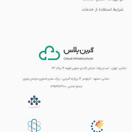
شرایط استفاده از خدمات
نشانی: تهران - میدان ونک خیابان گاندی جنوبی کوچه ۱۹ پلاک ۲۴
نشانی:
مشهد - کیلومتر 12 بزرگراه آسیایی - پارک علم و فناوری خراسان رضوی
شماره تماس:
02158983100