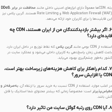
بله. CDNها معمولاً دارای ابزارهای امنیتی داخلی مانند
محافظت در برابر
،
DDoS
Web Application Firewall (WAF) و Rate Limiting هستند. گرین پلاس نیز
این قابلیت‌ها را برای کاربران خود ارائه می‌دهد.
۶. اگر بیشتر بازدیدکنندگان من از ایران هستند، CDN چه
فایده‌ای دارد؟
استفاده از CDN بومی مانند
گرین پلاس
که نقاط توزیع در داخل ایران دارد،
باعث کاهش زمان پاسخ‌دهی به کاربران داخلی می‌شود و عملکرد سایت در
کشور به‌طور چشم‌گیری بهبود می‌یابد.
۷. کدام راهکار برای کاهش هزینه‌های زیرساخت بهتر است،
CDN یا افزایش سرور؟
در اغلب موارد، استفاده از CDN نسبت به خرید سرور یا ارتقاء آن،
به‌صرفه‌تر و
مقیاس‌پذیرتر
است؛ مخصوصاً زمانی که بیشتر محتوای شما استاتیک یا قابل
کش باشد.
۸. آیا CDN روی رتبه گوگل سایت من تاثیر دارد؟