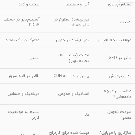
مقیاس‌پذیری
آنی و منعطف
سخت و کند
توزیع‌شده، مقاوم در
آسیب‌پذیر در حملات
امنیت
برابر حملات
DDoS
موقعیت جغرافیایی
توزیع‌شده در جهان
متمرکز در یک نقطه
مثبت (سرعت بالا،
تاثیر در SEO
نسبی
تجربه بهتر)
توان پردازش
پایین‌تر در لایه CDN
بالاتر در لایه سرور
مناسب برای چه
استاتیک و عمومی
دینامیک و حساس
داده‌هایی؟
سرعت تحویل
بسته به موقعیت
بالا
محتوا
کاربر
سازگاری با موبایل/
بهینه شده برای کاربران