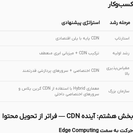
کسب‌وکار
مرحله رشد
استراتژی پیشنهادی
استارتاپ
CDN پایه با پلن اقتصادی
رشد اولیه
ترکیب CDN + میزبانی ابری منعطف
مقیاس‌پذیری
CDN اختصاصی + سرورهای پردازشی قدرتمند
بالا
معماری Hybrid با استفاده از CDN گرین پلاس و
سازمان بزرگ
سرورهای اختصاصی داخلی
بخش هشتم: آینده CDN — فراتر از تحویل محتوا
حرکت به سمت Edge Computing