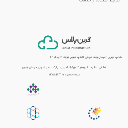
شرایط استفاده از خدمات
نشانی: تهران - میدان ونک خیابان گاندی جنوبی کوچه ۱۹ پلاک ۲۴
نشانی:
مشهد - کیلومتر 12 بزرگراه آسیایی - پارک علم و فناوری خراسان رضوی
شماره تماس:
02158983100