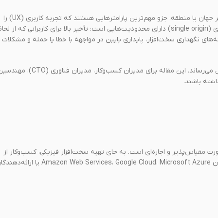
سرعت لود صفحات، زمان پاسخ APIها، تأخیر شبکه و دسترسی کاربران در سراسر جهان یا منطقه، جزو مهم‌ترین پارامترهایی هستند که تجربه کاربری (UX) را
شکل می‌دهند. زیرساخت سنتی مبتنی بر سرورهای فیزیکی یا مجازی تک نقطه‌ای (single origin) دارای محدودیت‌هایی است: تأخیر بالا برای کاربرانی که از لح
‌های نگهداری سخت‌افزار، پایداری پایین در مواجهه با خطا یا حمله و مشکلات
از طرف دیگر، مهاجرت به زیرساخت ابری همراه با CDN این مشکلات را به حداقل می‌رساند. این مقاله برای مدیران کسب‌وکار، مدیران فناوری (CTO
ت مقیاس‌پذیر و اجاره‌ای است. به جای تهیه سخت‌افزار فیزیکی، کسب‌وکار از
سرورها، استوریج‌ها، شبکه‌ها و سرویس‌های مرتبطی که توسط شرکت‌هایی چون Amazon Web Services، Google Cloud، Microsoft Azure یا 