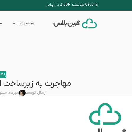
GeoDns هوشمند CDN گرین پلاس
محصولات
من
پایگا
مهاجرت به زیرساخت ابری + CDN گ
ارسال توسط
مهرداد مین