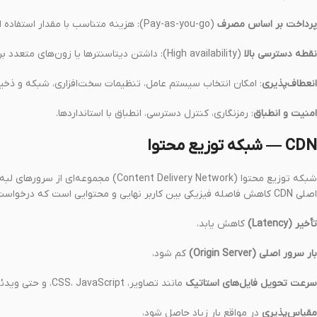
پرداخت بر اساس مصرف
(Pay-as-you-go): هزینه متناسب با مقدار استفاده از منابع.
نقطه دسترسی بالا
(High availability): داشتن دیتاسنترها یا زون‌های متعدد برای کاهش احتمال قطعی.
انعطاف‌پذیری
: امکان انتخاب سیستم عامل، تنظیمات سخت‌افزاری، شبکه و ذخیره
امنیت و انطباق
: رمزنگاری، کنترل دسترسی، انطباق با استانداردها.
CDN — شبکه توزیع محتوا
اصلی CDN کاهش فاصله فیزیکی بین کاربر نهایی و محتوایی است که درخواست داده می‌شود، تا:
تأخیر (Latency)
کاهش یابد،
بار سرور اصلی (Origin Server)
کم شود،
سرعت تحویل فایل‌های استاتیک
مانند تصاویر، CSS، JavaScript، و حتی ویدئوها افزایش یابد،
مقیاس‌پذیری
در مواقع بار زیاد حاصل شود،