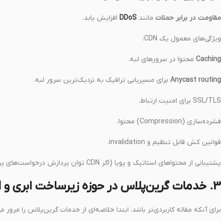
مقاومت در برابر حملات
مانند
DDoS
افزایش یابد.
ویژگی‌های معمول یک CDN:
Caching
محتوا در سرورهای لبه.
Anycast routing
برای مسیریابی ترافیک به نزدیک‌ترین سرور لبه.
SSL/TLS برای امنیت ارتباط.
فشرده‌سازی (Compression) محتوا.
قوانین کش قابل تنظیم و invalidation.
پشتیبانی از محتواهای استاتیک و پویا (اگر CDN توان پردازش درخواست‌های پویا را داشته باشد یا در تعامل با origin کار کند).
3. خدمات گرین‌پلاس در حوزه زیرساخت ابری و CDN
برای آنکه مقاله کاربردی‌تر باشد، ابتدا خلاصه‌ای از خدمات گرین‌پلاس را مرور می