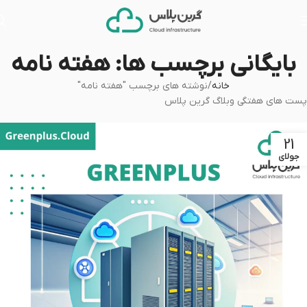
بایگانی برچسب ها: هفته نامه
خانه
نوشته های برچسب "هفته نامه"
پست های هفتگی وبلاگ گرین پلاس
21
جولای