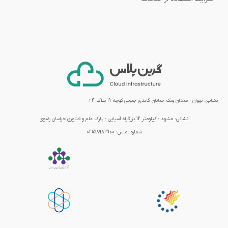
نشانی: تهران - میدان ونک خیابان گاندی جنوبی کوچه ۱۹ پلاک ۲۴
نشانی:
مشهد - کیلومتر 12 بزرگراه آسیایی - پارک علم و فناوری خراسان رضوی
شماره تماس:
02158983100