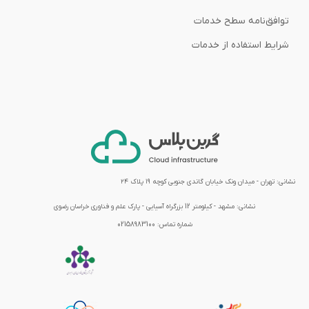
توافق‌نامه‌ سطح خدمات
شرایط استفاده از خدمات
نشانی: تهران - میدان ونک خیابان گاندی جنوبی کوچه ۱۹ پلاک ۲۴
نشانی:
مشهد - کیلومتر 12 بزرگراه آسیایی - پارک علم و فناوری خراسان رضوی
شماره تماس:
02158983100