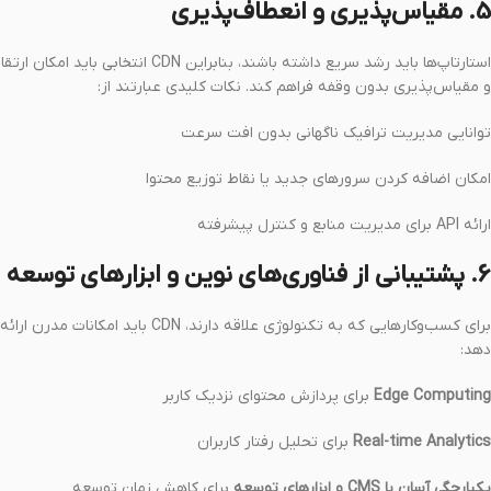
5. مقیاس‌پذیری و انعطاف‌پذیری
استارتاپ‌ها باید رشد سریع داشته باشند، بنابراین CDN انتخابی باید امکان ارتقا
و مقیاس‌پذیری بدون وقفه فراهم کند. نکات کلیدی عبارتند از:
توانایی مدیریت ترافیک ناگهانی بدون افت سرعت
امکان اضافه کردن سرورهای جدید یا نقاط توزیع محتوا
ارائه API برای مدیریت منابع و کنترل پیشرفته
6. پشتیبانی از فناوری‌های نوین و ابزارهای توسعه
برای کسب‌وکارهایی که به تکنولوژی علاقه دارند، CDN باید امکانات مدرن ارائه
دهد:
Edge Computing
برای پردازش محتوای نزدیک کاربر
Real-time Analytics
برای تحلیل رفتار کاربران
یکپارچگی آسان با CMS و ابزارهای توسعه
برای کاهش زمان توسعه