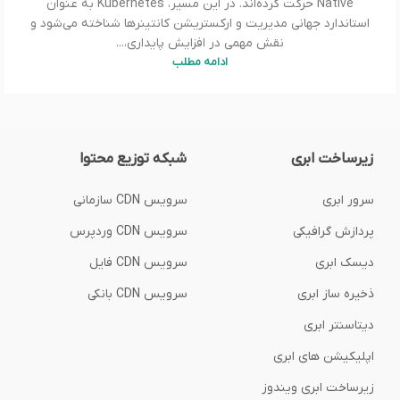
Native حرکت کرده‌اند. در این مسیر، Kubernetes به عنوان
استاندارد جهانی مدیریت و ارکستریشن کانتینرها شناخته می‌شود و
نقش مهمی در افزایش پایداری،...
ادامه مطلب
زیرساخت ابری
شبکه توزیع محتوا
سرور ابری
سرویس CDN سازمانی
پردازش گرافیکی
سرویس CDN وردپرس
دیسک ابری
سرویس CDN فایل
ذخیره ساز ابری
سرویس CDN بانکی
دیتاسنتر ابری
اپلیکیشن های ابری
زیرساخت ابری ویندوز