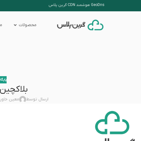
GeoDns هوشمند CDN گرین پلاس
محصولات
من
پایگا
بلاکچین
ارسال توسط
معین خاور