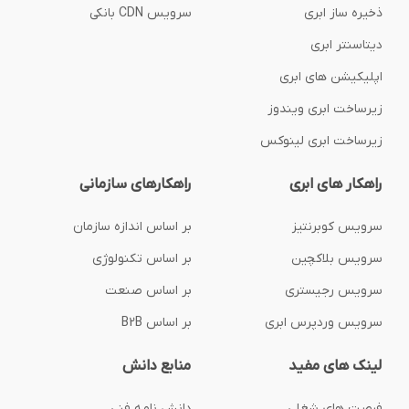
ذخیره ساز ابری
سرویس CDN بانکی
دیتاسنتر ابری
اپلیکیشن های ابری
زیرساخت ابری ویندوز
زیرساخت ابری لینوکس
راهکار های ابری
راهکارهای سازمانی
سرویس کوبرنتیز
بر اساس اندازه سازمان
سرویس بلاکچین
بر اساس تکنولوژی
سرویس رجیستری
بر اساس صنعت
سرویس وردپرس ابری
بر اساس B2B
لینک های مفید
منابع دانش
فرصت های شغلی
دانش نامه فنی