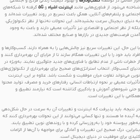
ابزار اساسی در توسعه
کسب‌وکارها
و بهبود کیفیت زندگی فردی و اجتماعی
شناخته می‌شود. از فناوری‌هایی مانند
اینترنت اشیاء
و
۵G
گرفته تا شبکه‌های
اجتماعی و پلتفرم‌های آنلاین، همگی باعث تسریع در روند تغییرات شده‌اند و
به دنیای دیجیتال سرعت بخشیده‌اند. این تحولات نه‌تنها از نظر تکنولوژیکی،
بلکه از نظر اجتماعی و اقتصادی نیز تأثیرات عمیقی دارند و باعث به وجود
آمدن فرصت‌های جدیدی در بازارها و صنایع مختلف شده‌اند.
با این حال، این تغییرات سریع نیز چالش‌هایی را به همراه دارند. کسب‌وکارها و
افراد باید خود را با این تغییرات همگام سازند تا از مزایای آن بهره‌برداری کنند و
از خطرات ناشی از عدم تطابق با فناوری‌های جدید جلوگیری نمایند. به‌ویژه در
دنیای کسب‌وکار، انتخاب استراتژی‌های صحیح برای بهره‌برداری از تکنولوژی‌های
نوین می‌تواند تفاوت میان موفقیت و شکست باشد. علاوه بر این، اینترنت
تأثیرات عمیقی بر نحوه ارتباطات انسانی، رفتارهای خرید و مصرف، تولید محتوا
و حتی شیوه‌های آموزش و یادگیری گذاشته است که نیازمند تطبیق و
همگامی با این تغییرات است.
در نتیجه، باید پذیرفت که اینترنت و تغییرات آن به سرعت در حال شکل‌دهی
به آینده ما هستند و تنها کسانی می‌توانند از این تحولات بهره‌برداری کنند که
به‌طور پیوسته خود را به‌روزرسانی کرده و با روندهای نوین تطبیق یابند.
بنابراین، درک صحیح این تغییرات و آمادگی برای مواجهه با آن‌ها از الزامات
کلیدی برای موفقیت در دنیای دیجیتال است.