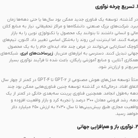
۱. تسریع چرخه نوآوری
در گذشته، توسعه یک فناوری جدید ممکن بود سال‌ها یا حتی دهه‌ها زمان
ببرد. شرکت‌های بزرگ صنعتی، دانشگاه‌ها و مراکز تحقیقاتی، نیاز به منابع کلان
مالی و انسانی داشتند تا بتوانند یک محصول یا تکنولوژی نوین را به بازار
عرضه کنند. اما اینترنت این روند را به‌شکل اساسی تغییر داد. اکنون، تیم‌های
کوچک استارتاپی می‌توانند در عرض چند ماه، ایده‌ای خام را به یک محصول
جهانی تبدیل کنند. دسترسی به ابزارهای متن‌باز،
زیرساخت‌های ابری
، شبکه‌های
همکاری آنلاین، و منابع آموزشی رایگان، باعث شده تا فرآیند نوآوری بسیار
سریع‌تر و ارزان‌تر شود.
مثلاً توسعه مدل‌های هوش مصنوعی از GPT-2 تا GPT-4 در کمتر از چهار سال
اتفاق افتاد، درحالی‌که در گذشته توسعه چنین فناوری‌هایی ممکن بود چند
دهه به‌طول انجامد. همچنین فناوری پرینت سه‌بعدی خانگی در کمتر از یک
دهه، رشد فروشی معادل ۳۰۰ درصد را تجربه کرد و بازار واقعیت افزوده و
واقعیت مجازی طبق پیش‌بینی‌ها تا سال ۲۰۳۰ به ارزش ۲۵۰ میلیارد دلار
خواهد رسید.
۲. نوآوری باز و هم‌افزایی جهانی