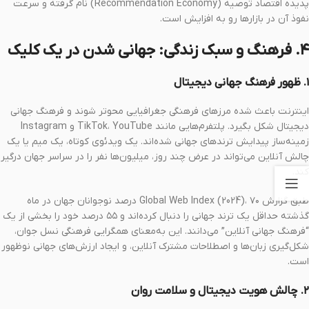
پدیده اقتصاد توصیه (Recommendation Economy) نام گرفته و سرعت
نفوذ آن در بازارها رو به افزایش است.
۴. فرهنگ و سبک زندگی: جهانی شدن در یک کلیک
۱. ظهور فرهنگ جهانی دیجیتال
اینترنت باعث شده مرزهای فرهنگی جغرافیایی محوتر شوند و فرهنگ جهانی
دیجیتال شکل بگیرد. پلتفرم‌هایی مانند TikTok، YouTube و Instagram
زمینه‌ساز پیدایش ترندهای جهانی شده‌اند. یک ویدئوی کوتاه، یک میم یا یک
چالش آنلاین می‌تواند در عرض چند روز، میلیون‌ها نفر را در سراسر جهان درگیر
کند.
طبق گزارش Global Web Index (2024)، ۷۰ درصد نوجوانان جهان در ماه
گذشته حداقل یک ترند جهانی را دنبال کرده‌اند و ۵۵ درصد خود را بخشی از یک
“فرهنگ جهانی آنلاین” می‌دانند. این به‌معنای همگرایی فرهنگی نسل جوان،
شکل‌گیری زبان‌ها و اصطلاحات مشترک آنلاین، و ایجاد ارزش‌های جهانی نوظهور
است.
۲. چالش هویت دیجیتال و سلامت روان