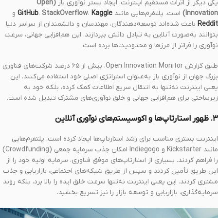
یکی دیگر از اثرات مستقیم اینترنت، ایجاد بستر نوآوری باز
(Open
Innovation)
است. پلتفرم‌هایی مانند
Kaggle
،
StackOverflow
،
GitHub
و
Reddit
باعث شده‌اند توسعه‌دهندگان، مهندسان و دانشمندان از سراسر دنیا
بتوانند به‌صورت آنلاین به تبادل دانش بپردازند. این هم‌افزایی جهانی، سرعت
نوآوری را فراتر از مرزها و محدودیت‌ها برده است.
طبق گزارش Open Innovation Monitor، بیش از ۶۵ درصد شرکت‌های فناوری
بزرگ جهان از نوآوری باز به‌عنوان استراتژی اصلی خود استفاده می‌کنند. این
یعنی اینترنت نه‌تنها به انتقال سریع اطلاعات کمک کرده، بلکه خود به
زیرساختی برای هم‌افزایی جهانی و خلق نوآوری‌های مشترک تبدیل شده است.
۳. ظهور استارتاپ‌ها و اکوسیستم‌های نوآوری آنلاین
اینترنت بستری مناسب برای رشد استارتاپ‌ها ایجاد کرده است. پلتفرم‌هایی
مانند Kickstarter و Indiegogo امکان جذب سرمایه جمعی (Crowdfunding)
را فراهم کردند. بسیاری از استارتاپ‌های موفق فناوری، سرمایه اولیه خود را از
این طریق تأمین کردند و سپس از طریق شبکه‌های اجتماعی، بازاریابی و جذب
مشتری کردند. این یعنی اینترنت نه‌تنها سرعت خلق ایده را بالا برد، بلکه روند
سرمایه‌گذاری، بازاریابی و توسعه بازار را نیز تسریع بخشید.