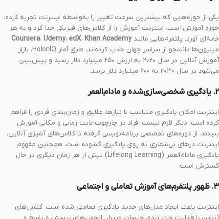
یکی از حوزه‌هایی که بیشترین سرعت تغییر را به‌واسطه اینترنت تجربه کرده،
حوزه آموزش است. اینترنت آموزش را از کلاس‌های فیزیکی جدا کرد و به هر
خانه‌ای آورد. پلتفرم‌هایی مانند
Coursera، Udemy، edX، Khan Academy
میلیون‌ها دانشجو از سراسر جهان جذب کرده‌اند. طبق آمار HolonIQ، بازار
آموزش آنلاین در سال ۲۰۲۰ به ارزش ۲۵۰ میلیارد دلار رسید و پیش‌بینی
می‌شود در سال ۲۰۳۰ به ۶۰۰ میلیارد دلار برسد.
۲. یادگیری شخصی‌سازی‌شده و مادام‌العمر
اینترنت امکان یادگیری متناسب با نیازها، علایق و زمان‌بندی فردی را فراهم
کرده است. دیگر لازم نیست افراد در چارچوب ثابت زمانی و مکانی آموزش
ببینند. از دوره‌های تخصصی برنامه‌نویسی گرفته تا کلاس‌های آشپزی آنلاین،
اینترنت درهای بی‌شماری به روی یادگیری گشوده است. همچنین مفهوم
یادگیری مادام‌العمر (Lifelong Learning) بیش از هر زمان دیگری در حال
گسترش است.
۳. ظهور پلتفرم‌های آموزش تعاملی و اجتماعی
اینترنت باعث ایجاد مدل‌های جدید یادگیری تعاملی شده است. کلاس‌های
آنلاین با قابلیت چت زنده، جلسات وبینار، انجمن‌های پرسش و پاسخ و