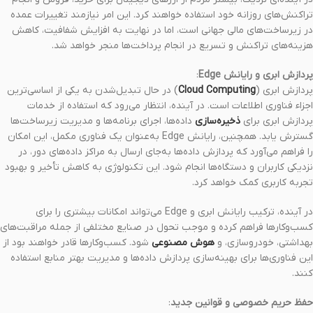
تراکنش‌های روزانه خود استفاده خواهند کرد. این امر نیازمند تغییرات عمده
در زیرساخت‌های مالی جهانی است، اما در نهایت به افزایش شفافیت، کاهش
هزینه‌های تراکنش و تسریع در انجام پرداخت‌ها منجر خواهد شد.
پردازش ابری و رایانش Edge
:
پردازش ابری (
Cloud Computing
) در حال تبدیل‌شدن به یکی از اساسی‌ترین
اجزاء فناوری اطلاعات است. در آینده، انتظار می‌رود که استفاده از خدمات
پردازش ابری برای
ذخیره‌سازی
داده‌ها، اجرای برنامه‌ها و مدیریت زیرساخت‌ها
گسترش یابد. همچنین، رایانش Edge به‌عنوان یک فناوری مکمل، این امکان
را فراهم می‌آورد که پردازش داده‌ها به‌جای ارسال به مراکز داده‌های دور، در
نزدیکی کاربران و دستگاه‌ها انجام شود. این تکنولوژی به کاهش تأخیر و بهبود
تجربه کاربری کمک خواهد کرد.
در آینده، ترکیب رایانش ابری و Edge می‌تواند امکانات بیشتری را برای
کسب‌وکارها فراهم کرده و موجب تحول در صنایع مختلفی از جمله مراقبت‌های
بهداشتی، خودروسازی، و
هوش مصنوعی
شود. کسب‌وکارها قادر خواهند بود از
این فناوری‌ها برای بهینه‌سازی پردازش داده‌ها و مدیریت بهتر منابع استفاده
کنند.
حفظ حریم خصوصی و قوانین جدید
: