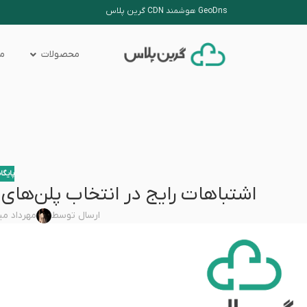
GeoDns هوشمند CDN گرین پلاس
محصولات
من
پایگا
اشتباهات رایج در انتخاب پلن‌های 
ارسال توسط
مهرداد می