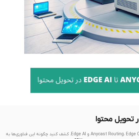
مقاله جامع درباره آینده شبکه‌های تحویل محتوا (CDN) با تمرکز بر Anycast Routing، Edge Computing و Edge AI. کشف کنید چگونه این فناوری‌ها به