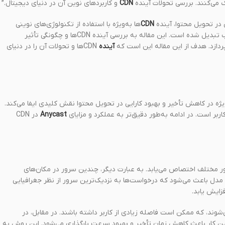
ک می‌کنند. بررسی تحولات آینده
CDN
و کاربردهای نوین آن در دنیای دیجیتال.”
 در تحویل محتوا، آینده
CDN‌
ها به‌ویژه با استفاده از تکنولوژی‌های نوینی
همچون Anycast Routing و Edge AI به یکی از موضوعات بحث‌برانگیز و جذاب تبدیل شده است. این مقاله به بررسی آینده CDN‌ها و چگونگی تأثیر
آینده
CDN‌ها و تحولات آن را در دنیای
 به‌ویژه در کاهش تأخیر و بهبود کارایی در تحویل محتوا نقش کلیدی ایفا می‌کند.
ربر است. در ادامه به‌طور دقیق‌تر به عملکرد و مزایای
Anycast
در CDN
به یک آدرس IP مشترک در چندین سرور مختلف اختصاص می‌یابد. به عبارت دیگر، چندین سرور در مکان‌های
رس IP مشابه استفاده می‌کنند. این مدل باعث می‌شود که درخواست‌ها به نزدیک‌ترین سرور از نظر جغرافیایی
زایش یابد.
شوند، که ممکن است فاصله زیادی از کاربر داشته باشند. در مقابل، در
این کار باعث کاهش زمان تأخیر و بهبود سرعت بارگذاری می‌شود. این روش به