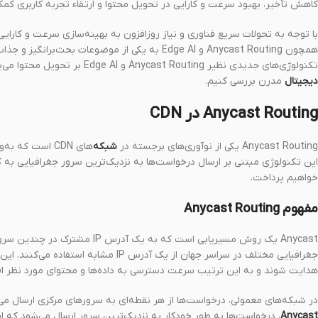
کاهش تأخیر، بهبود سرعت و کارایی در تحویل محتوا و ارتقاء تجربه کاربری کم
با توجه به تحولات سریع فناوری و نیاز روزافزون به بهینه‌سازی سرعت و کارایی
تکنولوژی‌های جدیدی نظیر Anycast Routing و Edge AI بر تحویل محتوا می‌پردازد. هدف از این مقاله این است که
دیجیتال
مدرن بررسی کنیم.
Anycast Routing در CDN
Anycast Routing یکی از نوآوری‌های برجسته در
شبکه‌
های CDN است که
این تکنولوژی مبتنی بر ارسال درخواست‌ها به نزدیک‌ترین سرور جغرافیایی به کا
خواهیم پرداخت.
مفهوم Anycast Routing
Anycast یک روش مسیریابی است که 
جغرافیایی مختلف در سراسر جهان از یک آد
هدایت شوند و به این ترتیب سرعت دسترسی به داده‌ها و محتوای مورد نظر اف
در شبکه‌های معمولی، درخواست‌ها از هر نقطه‌ای به سرورهای مرکزی ارسال می‌
Anycast
، درخواست‌ها به طور خودکار به نزدیک‌ترین سرور ارسال می‌شود که 