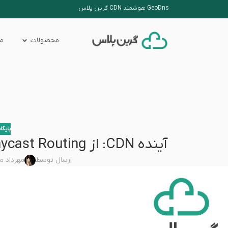
GeoDns هوشمند CDN گرین پلاس
محصولات
من
پایگا
آینده CDN: از Anycast Routing تا Edge AI در تحویل محتوا
ارسال توسط
مهرداد م