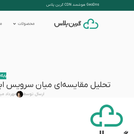
GeoDns هوشمند CDN گرین پلاس
محصولات
من
پایگا
تحلیل مقایسه‌ای میان سرویس اب
ارسال توسط
مهرداد می