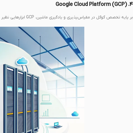
۴. Google Cloud Platform (GCP)
بر پایه تخصص گوگل در مقیاس‌پذیری و یادگیری ماشین، GCP ابزارهایی نظیر BigQuery، TensorFlow و